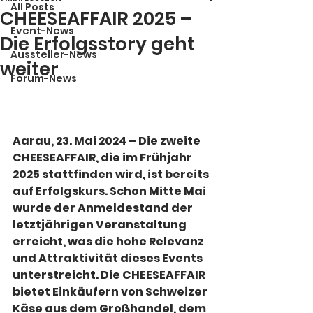
All Posts
CHEESEAFFAIR 2025 –
Event-News
Die Erfolgsstory geht
Aussteller-News
weiter
Forum-News
Aarau, 23. Mai 2024 – Die zweite 
CHEESEAFFAIR, die im Frühjahr 
2025 stattfinden wird, ist bereits 
auf Erfolgskurs. Schon Mitte Mai 
wurde der Anmeldestand der 
letztjährigen Veranstaltung 
erreicht, was die hohe Relevanz 
und Attraktivität dieses Events 
unterstreicht. Die CHEESEAFFAIR 
bietet Einkäufern von Schweizer 
Käse aus dem Großhandel, dem 