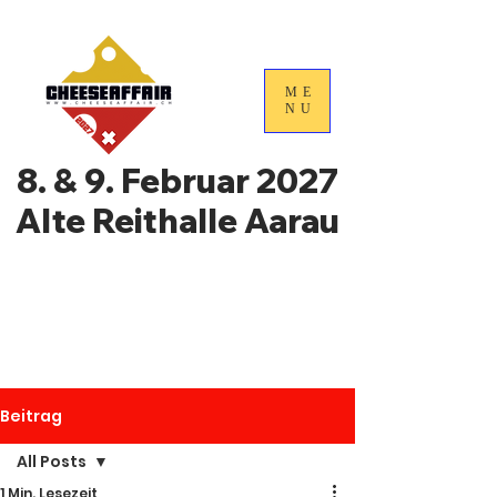
ME
NU
8. & 9. Februar 2027
Alte Reithalle Aarau
4. Nationale
Handelstage für
Schweizer Käse
Beitrag
All Posts
1 Min. Lesezeit