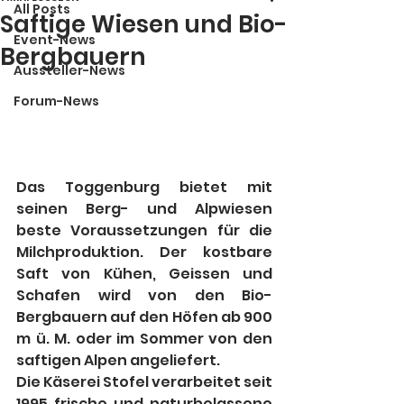
All Posts
Saftige Wiesen und Bio-
Event-News
Bergbauern
Aussteller-News
Forum-News
Das Toggenburg bietet mit 
seinen Berg- und Alpwiesen 
beste Voraussetzungen für die 
Milchproduktion. Der kostbare 
Saft von Kühen, Geissen und 
Schafen wird von den Bio-
Bergbauern auf den Höfen ab 900 
m ü. M. oder im Sommer von den 
saftigen Alpen angeliefert.
Die Käserei Stofel verarbeitet seit 
1995 frische und naturbelassene 