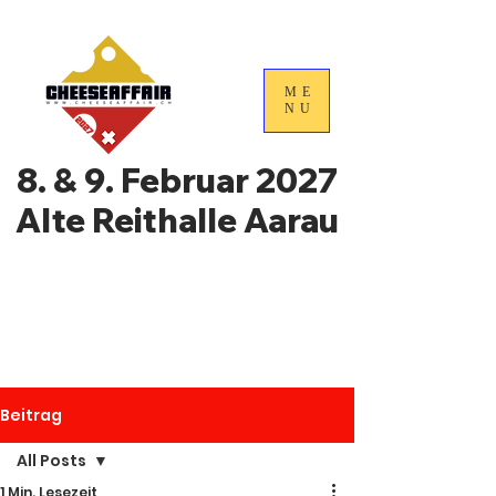
ME
NU
8. & 9. Februar 2027
Alte Reithalle Aarau
4. Nationale
Handelstage für
Schweizer Käse
Beitrag
All Posts
1 Min. Lesezeit