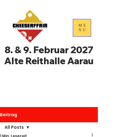
ME
NU
8. & 9. Februar 2027
Alte Reithalle Aarau
4. Nationale
Handelstage für
Schweizer Käse
Beitrag
All Posts
1 Min. Lesezeit