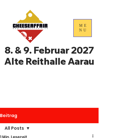
ME
NU
8. & 9. Februar 2027
Alte Reithalle Aarau
4. Nationale
Handelstage für
Schweizer Käse
Beitrag
All Posts
1 Min. Lesezeit