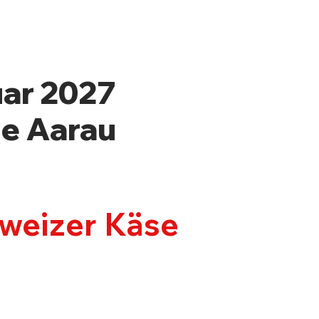
uar 2027
le Aarau
hweizer Käse
OS & TICKETS
KONTAKT