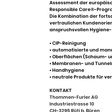
Assessment der europäis
Responsible Care®-Progra
Die Kombination der fortsc
vertraulichen Kundenorie
anspruchsvollen Hygiene- 
• CIP-Reinigung
• automatisierte und man
• Oberflächen (Schaum- u
• Membranen- und Tunnel
• Handhygiene
• neutrale Produkte für v
KONTAKT
Thommen-Furler AG
Industriestrasse 10
CH-3295 Rüti b. Büren