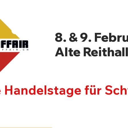
8. & 9. Febr
Alte Reithal
e Handelstage für Sc
LLER
NEWSBLOG
PROGRAMM
INF