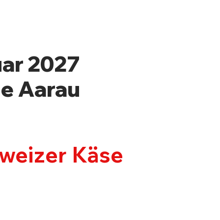
uar 2027
le Aarau
hweizer Käse
OS & TICKETS
KONTAKT