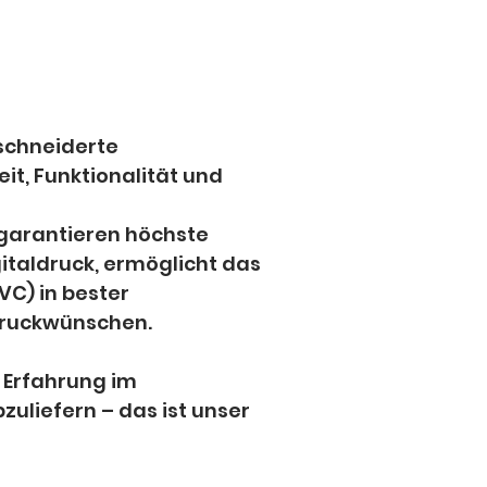
schneiderte 
t, Funktionalität und 
garantieren höchste 
italdruck, ermöglicht das 
C) in bester 
Druckwünschen. 
 Erfahrung im 
zuliefern – das ist unser 