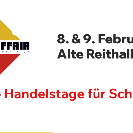
8. & 9. Febr
Alte Reithal
e Handelstage für Sc
LLER
NEWSBLOG
PROGRAMM
INF