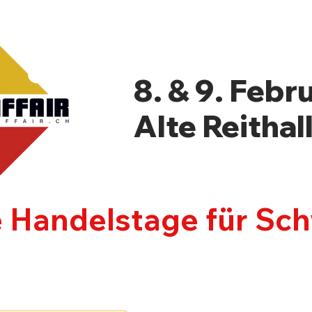
8. & 9. Febr
Alte Reithal
e Handelstage für Sc
LLER
NEWSBLOG
PROGRAMM
INF