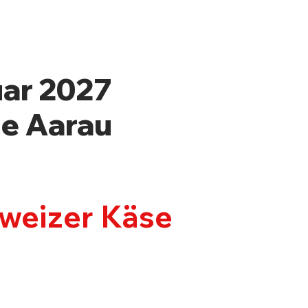
uar 2027
le Aarau
hweizer Käse
OS & TICKETS
KONTAKT