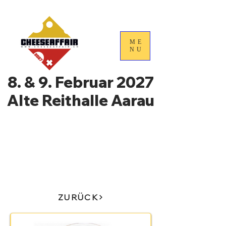
ME
NU
8. & 9. Februar 2027
Alte Reithalle Aarau
4. Nationale
Handelstage für
Schweizer Käse
ZURÜCK