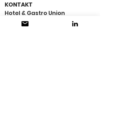
KONTAKT
Hotel & Gastro Union
Postfach
6002 Luzern
+41 41 418 22 22
info@hotelgastrounion.ch
www.hotelgastrounion.ch