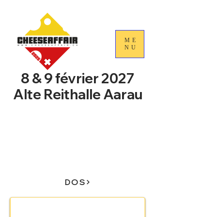
ME
NU
8 & 9 février 2027
Alte Reithalle Aarau
4e Journées nationales du
commerce du fromage
suisse
DOS