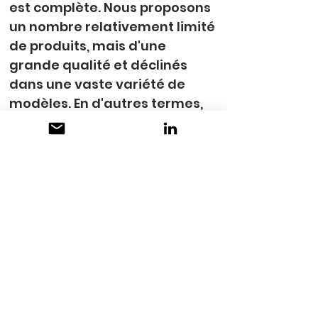
est complète. Nous proposons 
un nombre relativement limité 
de produits, mais d'une 
grande qualité et déclinés 
dans une vaste variété de 
modèles. En d'autres termes, 
vous trouverez chez nous un 
choix quasi illimité 
d'étiquettes autocollantes et 
non adhésives.
CONTACT
SELFIX AG
Industriestrasse 53
CH-8112 Otelfingen/ZH
+41 44 308 66 88