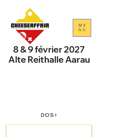
ME
NU
8 & 9 février 2027
Alte Reithalle Aarau
4e Journées nationales du
commerce du fromage
suisse
DOS