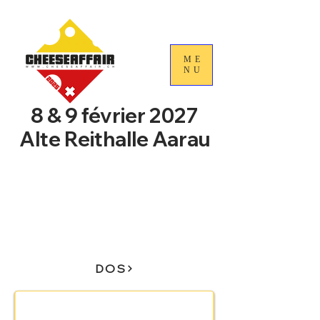
ME
NU
8 & 9 février 2027
Alte Reithalle Aarau
4e Journées nationales du
commerce du fromage
suisse
DOS