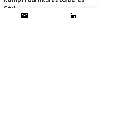
Sàrl
Chemin des Barres 1
2345 Les Breuleux
+41 32 940 14 03
info@kaempf.swiss
www.kaempf.swiss