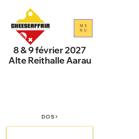
ME
NU
8 & 9 février 2027
Alte Reithalle Aarau
4e Journées nationales du
commerce du fromage
suisse
DOS