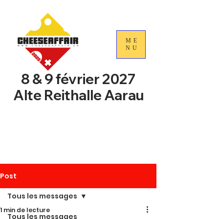
ME
NU
8 & 9 février 2027
Alte Reithalle Aarau
4e Journées nationales du
commerce du fromage
suisse
Post
Tous les messages
1 min de lecture
Tous les messages