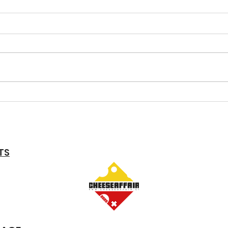
Le f
Sorcière Rouge - Un
conte de fées fromager
devient réalité !
TS