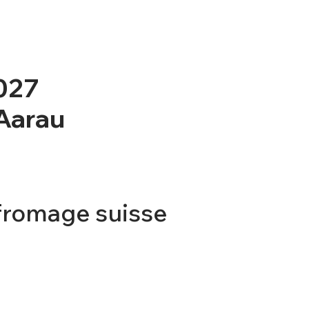
2027
 Aarau
fromage suisse
TICKET
CONTACT