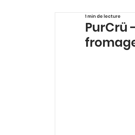
1 min de lecture
PurCrü -
fromag