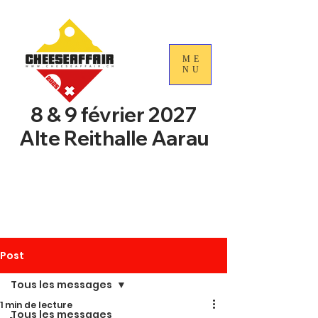
ME
NU
8 & 9 février 2027
Alte Reithalle Aarau
4e Journées nationales du
commerce du fromage
suisse
Post
Tous les messages
1 min de lecture
Tous les messages