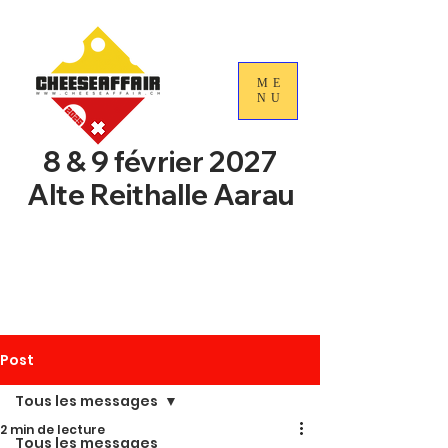
ME
NU
8 & 9 février 2027
Alte Reithalle Aarau
4e Journées nationales du
commerce du fromage
suisse
Post
Tous les messages
2 min de lecture
Tous les messages