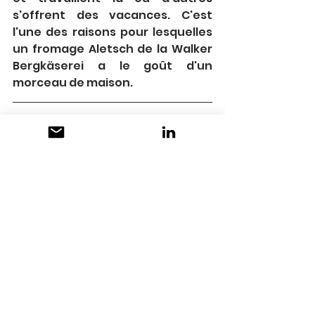
s'offrent des vacances. C'est 
l'une des raisons pour lesquelles 
un fromage Aletsch de la Walker 
Bergkäserei a le goût d'un 
morceau de maison.
Arnold Walker AG | 3982 Bitsch | 
www.walker.swiss
exposants
Voir tout
Posts récents