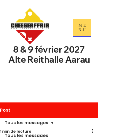
ME
NU
8 & 9 février 2027
Alte Reithalle Aarau
4e Journées nationales du
commerce du fromage
suisse
Post
Tous les messages
1 min de lecture
Tous les messages