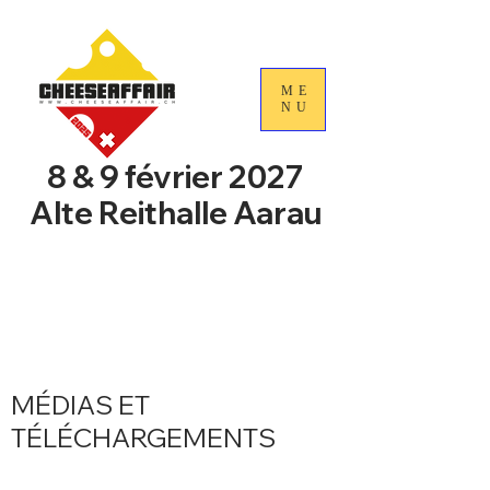
ME
NU
8 & 9 février 2027
Alte Reithalle Aarau
4e Journées nationales du
commerce du fromage
suisse
MÉDIAS ET
TÉLÉCHARGEMENTS