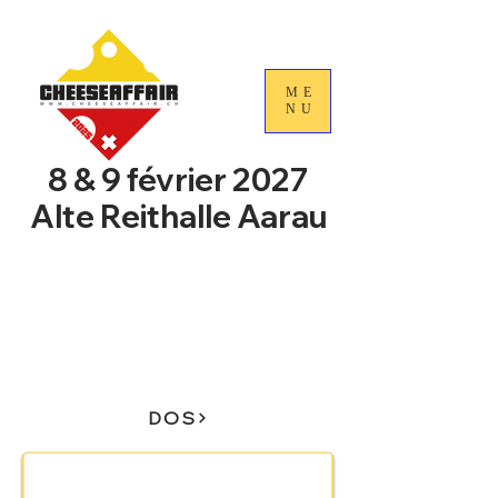
ME
NU
8 & 9 février 2027
Alte Reithalle Aarau
4e Journées nationales du
commerce du fromage
suisse
DOS