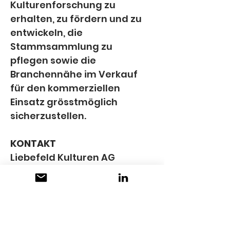
Kulturenforschung zu 
erhalten, zu fördern und zu 
entwickeln, die 
Stammsammlung zu 
pflegen sowie die 
Branchennähe im Verkauf 
für den kommerziellen 
Einsatz grösstmöglich 
sicherzustellen.
KONTAKT
Liebefeld Kulturen AG
c/o Agroscope 
Route de la Tioleyre 4 
1725 Posieux 
+41 58 463 82 68