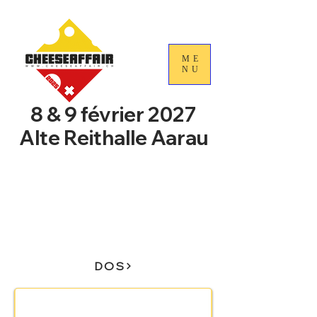
ME
NU
8 & 9 février 2027
Alte Reithalle Aarau
4e Journées nationales du
commerce du fromage
suisse
DOS