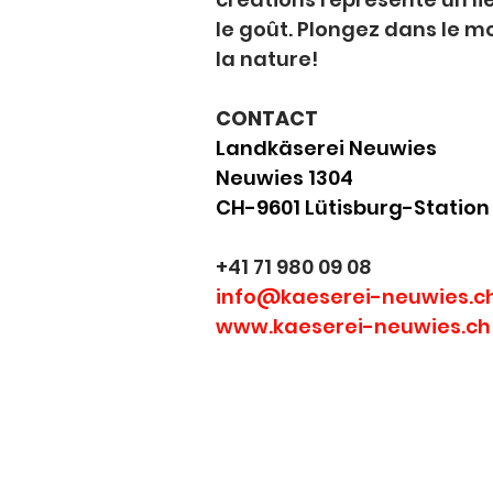
le goût. Plongez dans le 
la nature!
CONTACT
Landkäserei Neuwies
Neuwies 1304
CH-9601 Lütisburg-Station
+41 71 980 09 08
info@kaeserei-neuwies.c
www.kaeserei-neuwies.ch