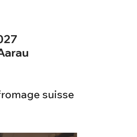
2027
 Aarau
fromage suisse
TICKET
CONTACT