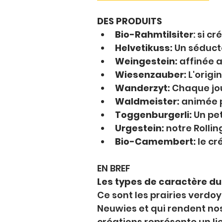
DES PRODUITS
Bio-Rahmtilsiter
: 
si cr
Helvetikuss: 
Un séducte
Weingestein: 
affinée a
Wiesenzauber: 
L'origi
Wanderzyt: 
Chaque jou
Waldmeister: 
animée p
Toggenburgerli: 
Un pe
Urgestein: 
notre Rolli
Bio-Camembert: 
le c
EN BREF
Les types de caractère d
Ce sont les prairies verd
Neuwies et qui rendent no
créations représente un li