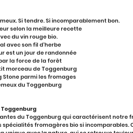
émeux. Si tendre. Si incomparablement bon.
ur selon la meilleure recette
vec du vin rouge bio.
nal avec son fil d'herbe
r est un jour de randonnée
ar la force de la forêt
tit morceau de Toggenburg
ng Stone parmi les fromages
rémeux du Toggenburg
u Toggenburg
oyantes du Toggenburg qui caractérisent notre
s spécialités fromagères bio si incomparables.
en unique avec la nature, qui se retrouve toujou