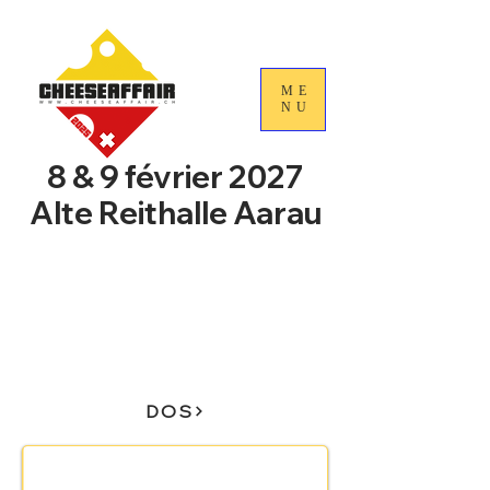
ME
NU
8 & 9 février 2027
Alte Reithalle Aarau
4e Journées nationales du
commerce du fromage
suisse
DOS