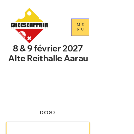
ME
NU
8 & 9 février 2027
Alte Reithalle Aarau
4e Journées nationales du
commerce du fromage
suisse
DOS