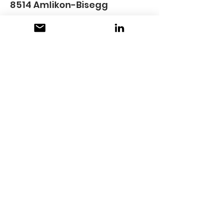
8514 Amlikon-Bisegg
+41 71 651 11 33
info@holzhof.ch
www.holzhof.ch
holzhof