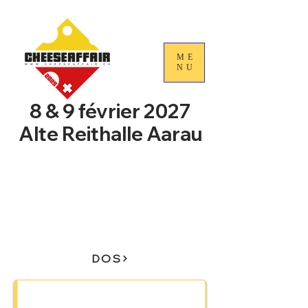
ME
NU
8 & 9 février 2027
Alte Reithalle Aarau
4e Journées nationales du
commerce du fromage
suisse
DOS