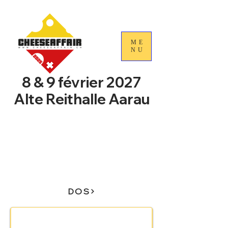
ME
NU
8 & 9 février 2027
Alte Reithalle Aarau
4e Journées nationales du
commerce du fromage
suisse
DOS