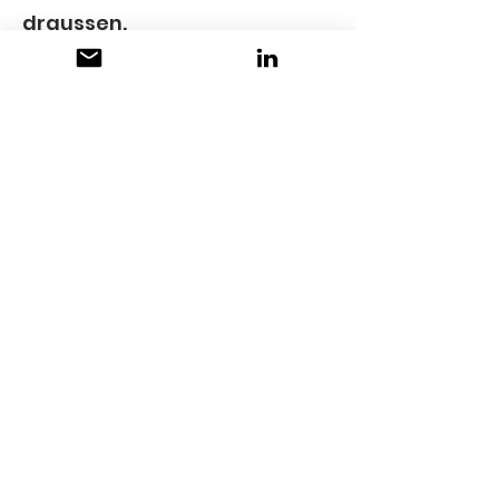
draussen.
KONTAKT
e.st Käse GmbH
 c/o Sturzenegger Käsemarkt
Käsereistrasse 5
8556 Wigoltingen
+41 52 763 15 72
info@sturzenegger-
kaesemarkt.ch
www.sturzenegger-
kaesemarkt.ch