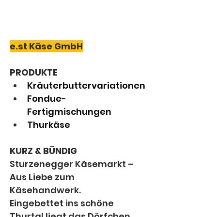
e.st Käse GmbH
PRODUKTE
Kräuterbuttervariationen
Fondue-
Fertigmischungen
Thurkäse
KURZ & BÜNDIG
Sturzenegger Käsemarkt – 
Aus Liebe zum 
Käsehandwerk.
Eingebettet ins schöne 
Thurtal liegt das Dörfchen 