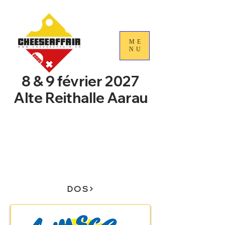
ME
NU
8 & 9 février 2027
Alte Reithalle Aarau
4e Journées nationales du
commerce du fromage
suisse
DOS