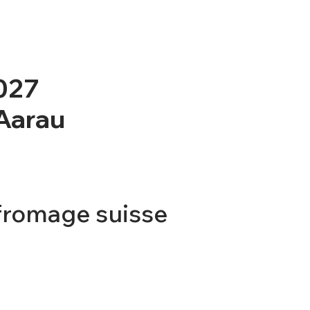
2027
 Aarau
fromage suisse
TICKET
CONTACT