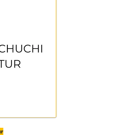
chratte
ur