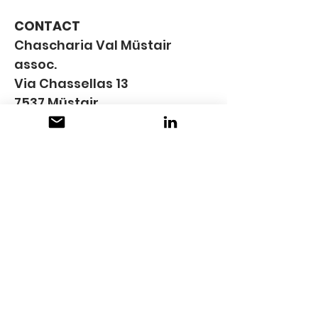
CONTACT
Chascharia Val Müstair 
assoc.
Via Chassellas 13
7537 Müstair
Janic Fasser
+41 79 842 38 27
info@chascharia-
valmuestair.ch
www.chascharia-
valmuestair.ch