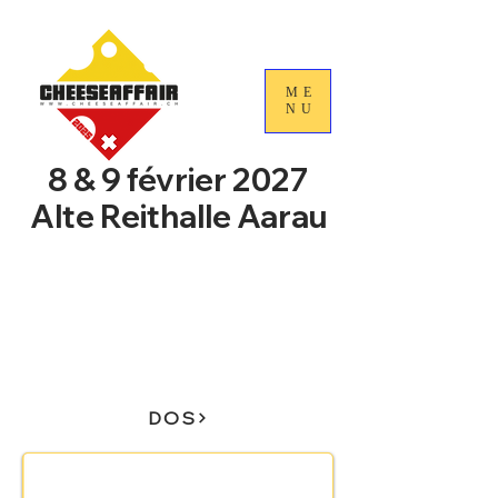
ME
NU
8 & 9 février 2027
Alte Reithalle Aarau
4e Journées nationales du
commerce du fromage
suisse
DOS