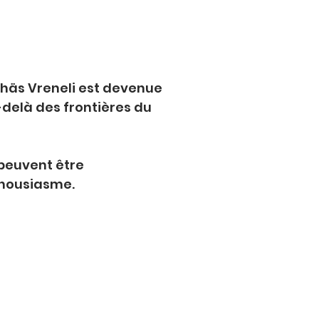
Chäs Vreneli est devenue 
delà des frontières du 
peuvent être 
thousiasme.