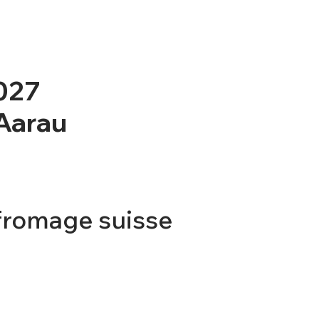
2027
 Aarau
fromage suisse
TICKET
CONTACT