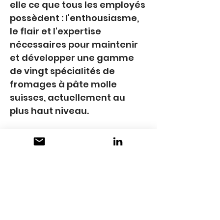
elle ce que tous les employés 
possèdent : l'enthousiasme, 
le flair et l'expertise 
nécessaires pour maintenir 
et développer une gamme 
de vingt spécialités de 
fromages à pâte molle 
suisses, actuellement au 
plus haut niveau.
CONTACT
bonCas AG
Bielstrasse 35
2544 Bettlach
+41 32 552 34 34
info@bonCas.ch