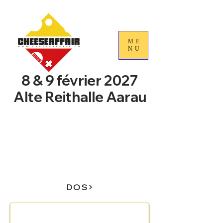
ME
NU
8 & 9 février 2027
Alte Reithalle Aarau
4e Journées nationales du
commerce du fromage
suisse
DOS