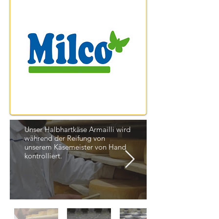
Qualitätskontrolle
Reifung
Unser Halbhartkäse Armailli wird
während der Reifung von
unserem Käsemeister von Hand
kontrolliert.