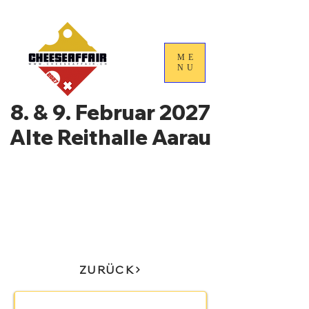
ME
NU
8. & 9. Februar 2027
Alte Reithalle Aarau
4. Nationale
Handelstage für
Schweizer Käse
ZURÜCK