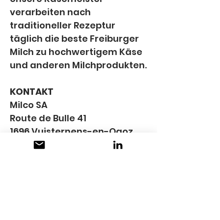
verarbeiten nach 
traditioneller Rezeptur 
täglich die beste Freiburger 
Milch zu hochwertigem Käse 
und anderen Milchprodukten.
KONTAKT
Milco SA
Route de Bulle 41
1696 Vuisternens-en-Ogoz
Guillaume Laroyenne
guillaume.laroyenne@milco.
ch
 | +41 79 791 36 46
Julia Zaugg
julia.zaugg@milco.ch
 | +41 79 