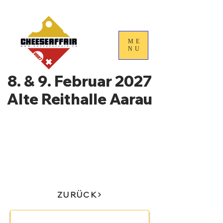
ME
NU
8. & 9. Februar 2027
Alte Reithalle Aarau
4. Nationale
Handelstage für
Schweizer Käse
ZURÜCK