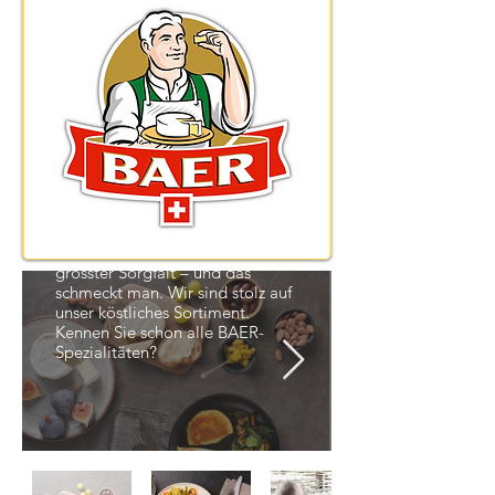
Das BAER Sortiment
Jeder einzelne Käse von BAER ist
ein natürliches Produkt aus
besten Schweizer Zutaten. Unsere
Käsermeister verarbeiten sie mit
grösster Sorgfalt – und das
schmeckt man. Wir sind stolz auf
unser köstliches Sortiment.
Kennen Sie schon alle BAER-
Spezialitäten?