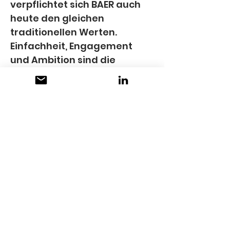
verpflichtet sich BAER auch 
heute den gleichen 
traditionellen Werten. 
Einfachheit, Engagement 
und Ambition sind die 
Grundpfeiler des 
langfristigen Erfolgs. Dabei 
ist die ausgeprägte lokale 
Verankerung von BAER eine 
besondere Stärke.
KONTAKT
Lactalis Suisse SA
Bahnhofstrasse 67
6403 Küssnacht am Rigi
+41 41 854 04 00