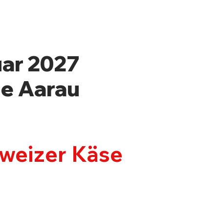
uar 2027
le Aarau
hweizer Käse
OS & TICKETS
KONTAKT