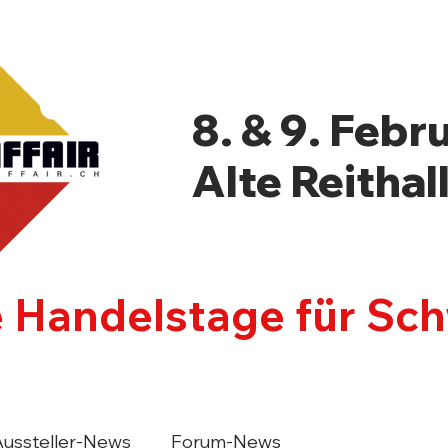
8. & 9. Febr
Alte Reithal
e Handelstage für Sc
LLER
NEWSBLOG
PROGRAMM
INF
Aussteller-News
Forum-News