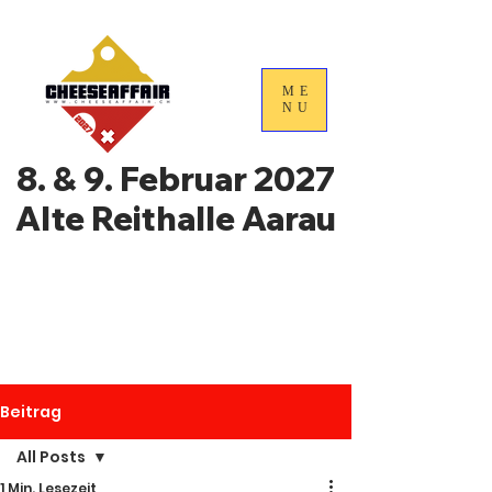
ME
NU
8. & 9. Februar 2027
Alte Reithalle Aarau
4. Nationale
Handelstage für
Schweizer Käse
Beitrag
All Posts
1 Min. Lesezeit