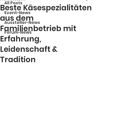
All Posts
Beste Käsespezialitäten
Event-News
aus dem
Aussteller-News
Familienbetrieb mit
Forum-News
Erfahrung,
Leidenschaft &
Tradition