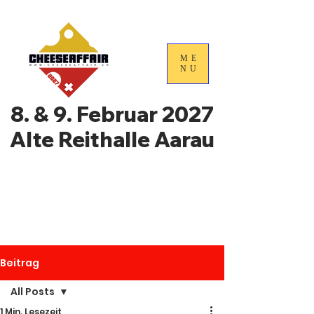
ME
NU
8. & 9. Februar 2027
Alte Reithalle Aarau
4. Nationale
Handelstage für
Schweizer Käse
Beitrag
All Posts
1 Min. Lesezeit