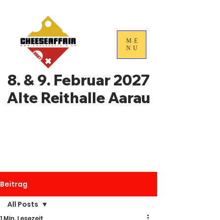
ME
NU
8. & 9. Februar 2027
Alte Reithalle Aarau
4. Nationale
Handelstage für
Schweizer Käse
Beitrag
All Posts
1 Min. Lesezeit