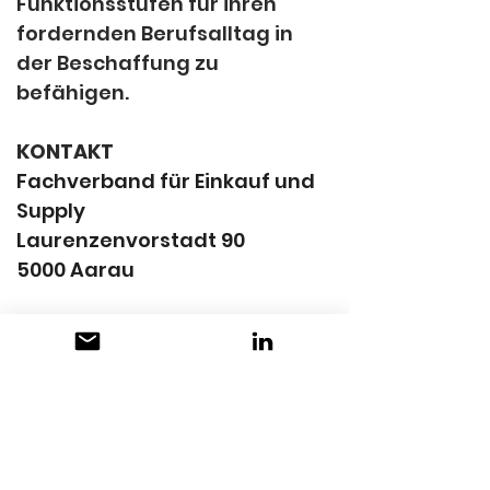
Funktionsstufen für ihren 
fordernden Berufsalltag in 
der Beschaffung zu 
befähigen.
KONTAKT
Fachverband für Einkauf und 
Supply
Laurenzenvorstadt 90
5000 Aarau
+41 62 837 57 00
contact@procure.ch
www.procure.ch