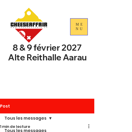
ME
NU
8 & 9 février 2027
Alte Reithalle Aarau
4e Journées nationales du
commerce du fromage
suisse
Post
Tous les messages
1 min de lecture
Tous les messages