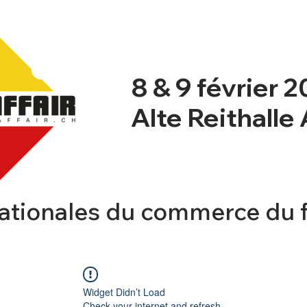
8 & 9 février 
Alte Reithalle
ationales du commerce du 
NT
NEWSBLOG
PROGRAMME
INFO
Widget Didn’t Load
Check your internet and refresh