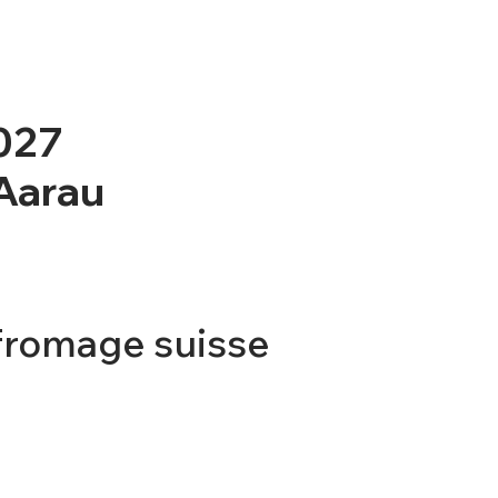
2027
 Aarau
fromage suisse
TICKET
CONTACT