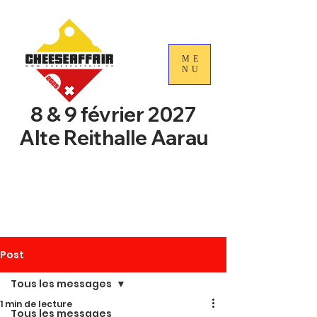
ME
NU
8 & 9 février 2027
Alte Reithalle Aarau
4e Journées nationales du
commerce du fromage
suisse
Post
Tous les messages
1 min de lecture
Tous les messages