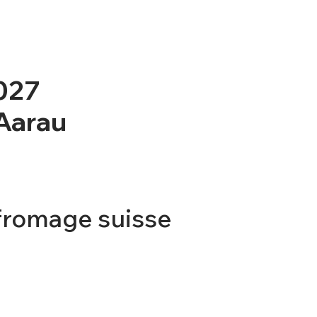
2027
 Aarau
fromage suisse
TICKET
CONTACT