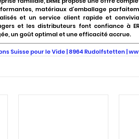
eprise familiale, ERME propose une offre complè
formantes, matériaux d'emballage parfaiteme
lisés et un service client rapide et convivial
agers et les distributeurs font confiance à E
ée, un goût optimal et une efficacité accrue.
ns Suisse pour le Vide | 8964 Rudolfstetten |
ww