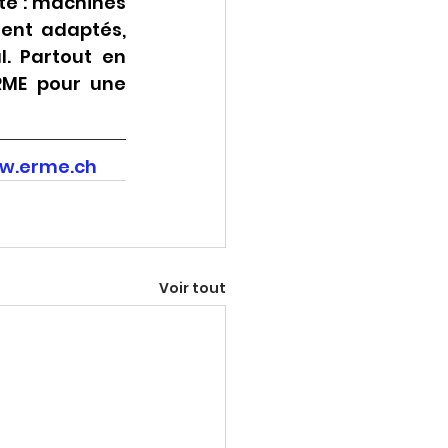
te : machines 
nt adaptés, 
. Partout en 
RME pour une 
w.erme.ch
Voir tout