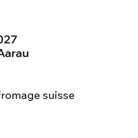
2027
 Aarau
fromage suisse
TICKET
CONTACT