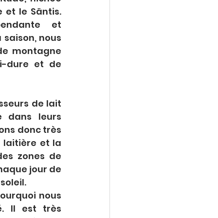
et le Säntis. 
endante et 
saison, nous 
 de montagne 
-dure et de 
seurs de lait 
 dans leurs 
ns donc très 
aitière et la 
des zones de 
aque jour de 
oleil.
ourquoi nous 
 Il est très 