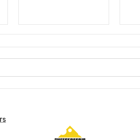
Entreprise familiale au
Dall
cœur du canton de
est 
Fribourg
aut
TS