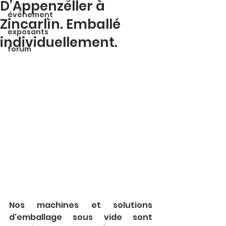
D’Appenzeller à
événement
Zincarlìn. Emballé
exposants
individuellement.
forum
Nos machines et solutions 
d'emballage sous vide sont 