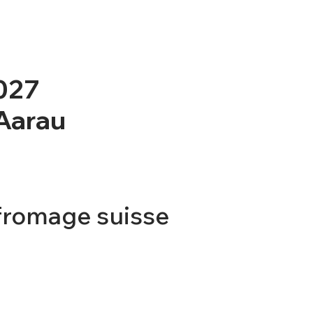
2027
 Aarau
fromage suisse
TICKET
CONTACT