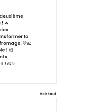
a deuxième 
! 🔥
bles 
ansformer la 
 fromage. 💛🧀
e ! 🙌
nts 
n ! 🧀✨
Voir tout