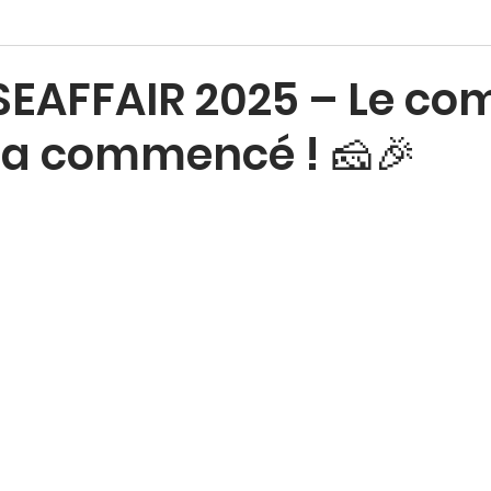
SEAFFAIR 2025 – Le co
 a commencé ! 🧀🎉