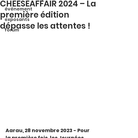
CHEESEAFFAIR 2024 – La
événement
première édition
exposants
dépasse les attentes !
forum
Aarau, 28 novembre 2023 - Pour 
la première fois, les Journées 