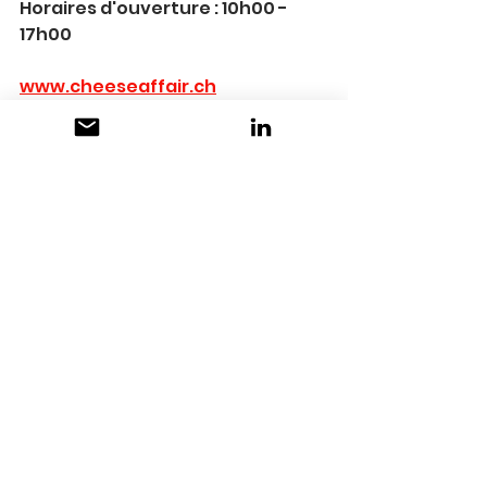
Horaires d'ouverture : 10h00 - 
17h00
www.cheeseaffair.ch
info@ruuf.ch
_________________________
_____________
Contact presse :
Christian Rudin
christian.rudin@ruuf.ch
+41 79 810 46 50
Voir tout
Posts récents