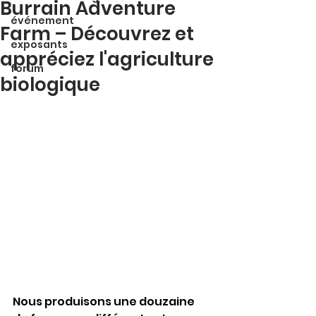
Burrain Adventure
événement
Farm – Découvrez et
exposants
appréciez l'agriculture
forum
biologique
Nous produisons une douzaine 