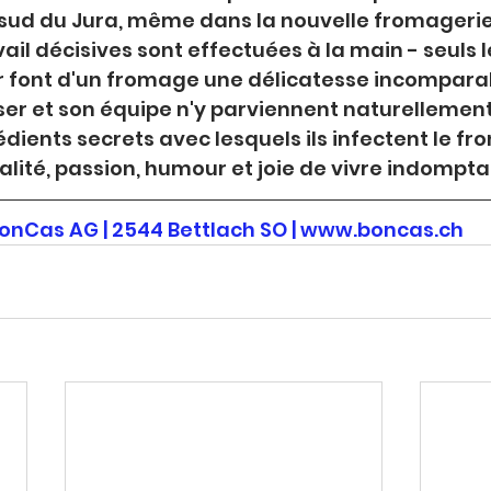
d sud du Jura, même dans la nouvelle fromageri
ail décisives sont effectuées à la main - seuls le 
r font d'un fromage une délicatesse incompara
oser et son équipe n'y parviennent naturellemen
dients secrets avec lesquels ils infectent le fr
nalité, passion, humour et joie de vivre indompta
onCas AG | 2544 Bettlach SO | 
www.boncas.ch