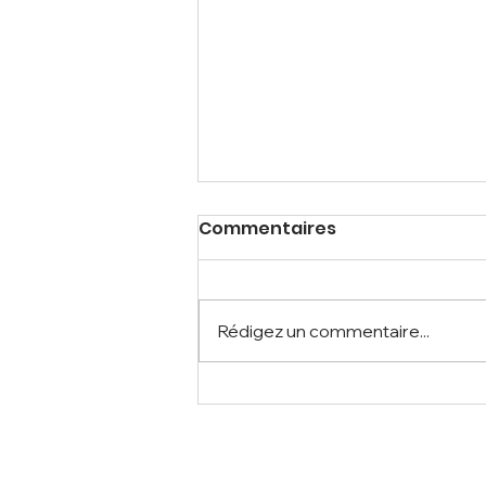
Commentaires
Rédigez un commentaire...
PRODUITS NATURELS DE
HAUTE QUALITÉ À
L'ORIGINE CLAIRE