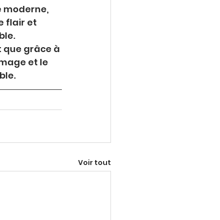
e moderne, 
flair et 
ble.
t que grâce à 
omage et le 
ble.
Voir tout