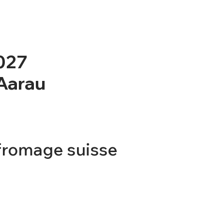
2027
 Aarau
fromage suisse
TICKET
CONTACT