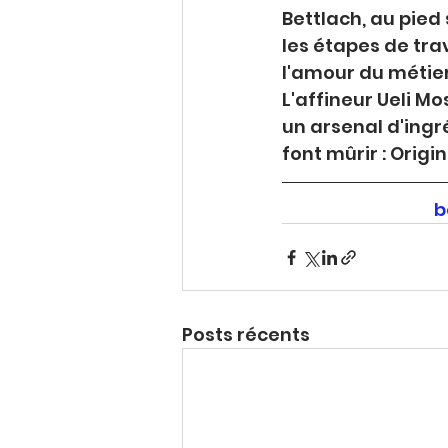
Bettlach, au pie
les étapes de trav
l'amour du métie
L'affineur Ueli M
un arsenal d'ingré
font mûrir : Origi
b
Posts récents