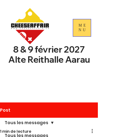
ME
NU
8 & 9 février 2027
Alte Reithalle Aarau
4e Journées nationales du
commerce du fromage
suisse
Post
Tous les messages
1 min de lecture
Tous les messages